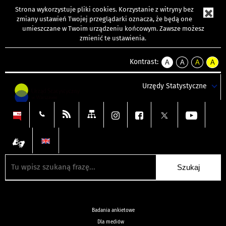
Strona wykorzystuje
pliki cookies
. Korzystanie z witryny bez
zmiany ustawień Twojej przeglądarki oznacza, że będą one
umieszczane w Twoim urządzeniu końcowym. Zawsze możesz
zmienić te ustawienia.
Kontrast:
A
A
A
A
kontrast
kontrast
kontrast
kontra
domyślny
biały
żółty
czarny
Urzędy Statystyczne
tekst
tekst
tekst
na
na
na
czarnym
czarnym
żółtym
Badania ankietowe
Dla mediów