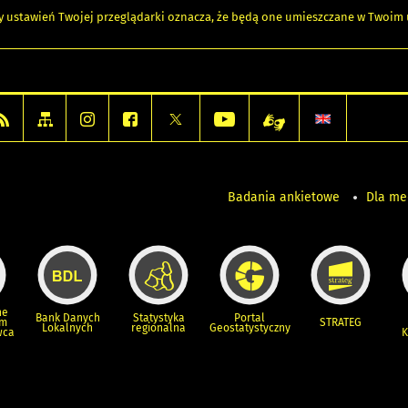
any ustawień Twojej przeglądarki oznacza, że będą one umieszczane w Twoi
Badania ankietowe
Dla m
ne
Bank Danych
Statystyka
Portal
um
STRATEG
Lokalnych
regionalna
Geostatystyczny
wca
K