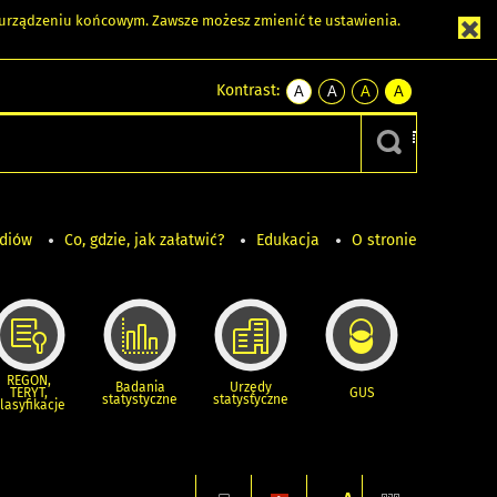
m urządzeniu końcowym. Zawsze możesz zmienić te ustawienia.
Kontrast:
A
A
A
A
kontrast
kontrast
kontrast
kontrast
domyślny
biały
żółty
czarny
tekst
tekst
tekst
na
na
na
czarnym
czarnym
żółtym
ediów
Co, gdzie, jak załatwić?
Edukacja
O stronie
REGON,
Badania
Urzędy
TERYT,
GUS
statystyczne
statystyczne
lasyfikacje