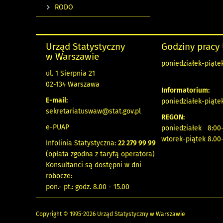
RODO
Urząd Statystyczny
Godziny pracy
w Warszawie
poniedziałek-piątek
ul. 1 Sierpnia 21
02-134 Warszawa
Informatorium:
E-mail:
poniedziałek-piątek
sekretariatuswaw@stat.gov.pl
REGON:
e-PUAP
poniedziałek 8:00-
wtorek-piątek 8.00
Infolinia Statystyczna:
22 279 99 99
(opłata zgodna z taryfą operatora)
Konsultanci są dostępni w dni
robocze:
pon.- pt.: godz. 8.00 - 15.00
Copyright © 1995-2026 Urząd Statystyczny w Warszawie