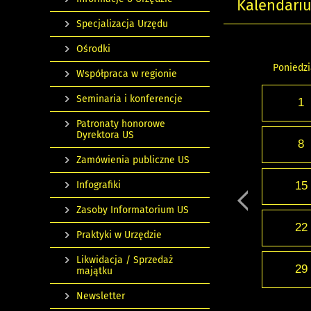
Kalendari
Specjalizacja Urzędu
Ośrodki
Poniedzi
Współpraca w regionie
Seminaria i konferencje
1
Patronaty honorowe
Dyrektora US
8
Zamówienia publiczne US
Infografiki
15
Zasoby Informatorium US
22
Praktyki w Urzędzie
Likwidacja / Sprzedaż
29
majątku
Newsletter