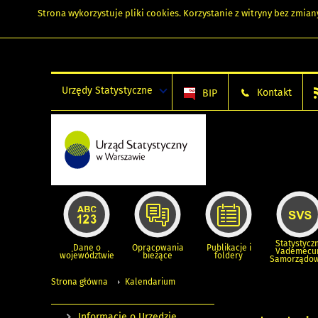
Strona wykorzystuje
pliki cookies
. Korzystanie z witryny bez zmi
Urzędy Statystyczne
Kontakt
BIP
Statystycz
Dane o
Opracowania
Publikacje i
Vademec
województwie
bieżące
foldery
Samorządo
Strona główna
Kalendarium
Informacje o Urzędzie