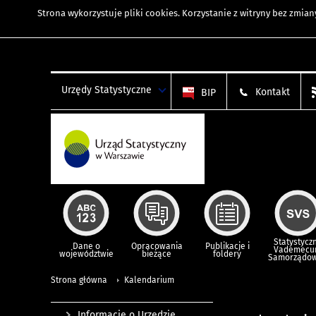
Strona wykorzystuje
pliki cookies
. Korzystanie z witryny bez zmi
Urzędy Statystyczne
Kontakt
BIP
Statystycz
Dane o
Opracowania
Publikacje i
Vademec
województwie
bieżące
foldery
Samorządo
Strona główna
Kalendarium
Informacje o Urzędzie