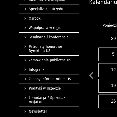
Kalendari
Specjalizacja Urzędu
Ośrodki
Poniedzi
Współpraca w regionie
Seminaria i konferencje
29
Patronaty honorowe
Dyrektora US
5
Zamówienia publiczne US
Infografiki
12
Zasoby Informatorium US
19
Praktyki w Urzędzie
Likwidacja / Sprzedaż
26
majątku
Newsletter