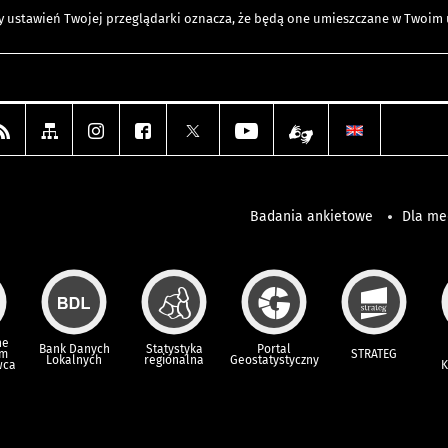
any ustawień Twojej przeglądarki oznacza, że będą one umieszczane w Twoi
Badania ankietowe
Dla m
ne
Bank Danych
Statystyka
Portal
um
STRATEG
Lokalnych
regionalna
Geostatystyczny
wca
K