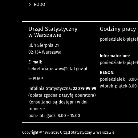
RODO
Urząd Statystyczny
Godziny pracy
w Warszawie
poniedziałek-piątek
ul. 1 Sierpnia 21
02-134 Warszawa
Informatorium:
E-mail:
poniedziałek-piątek
sekretariatuswaw@stat.gov.pl
REGON:
e-PUAP
poniedziałek 8:00-
wtorek-piątek 8.00
Infolinia Statystyczna:
22 279 99 99
(opłata zgodna z taryfą operatora)
Konsultanci są dostępni w dni
robocze:
pon.- pt.: godz. 8.00 - 15.00
Copyright © 1995-2026 Urząd Statystyczny w Warszawie