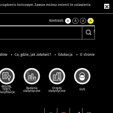
m urządzeniu końcowym. Zawsze możesz zmienić te ustawienia.
Kontrast:
A
A
A
A
kontrast
kontrast
kontrast
kontrast
domyślny
biały
żółty
czarny
tekst
tekst
tekst
na
na
na
czarnym
czarnym
żółtym
ediów
Co, gdzie, jak załatwić?
Edukacja
O stronie
REGON,
Badania
Urzędy
TERYT,
GUS
statystyczne
statystyczne
lasyfikacje