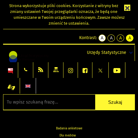
Strona wykorzystuje
pliki cookies
. Korzystanie z witryny bez
zmiany ustawień Twojej przeglądarki oznacza, że będą one
umieszczane w Twoim urządzeniu końcowym. Zawsze możesz
zmienić te ustawienia.
Kontrast:
A
A
A
A
kontrast
kontrast
kontrast
kontra
domyślny
biały
żółty
czarny
Urzędy Statystyczne
tekst
tekst
tekst
na
na
na
czarnym
czarnym
żółtym
Badania ankietowe
Dla mediów