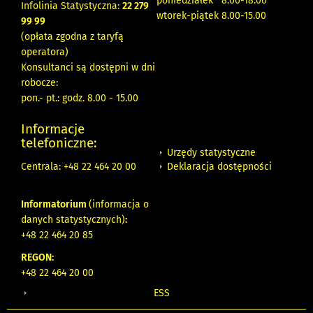
poniedziałek 8:00-18:00
Infolinia Statystyczna:
22 279
wtorek-piątek 8.00-15.00
99 99
(opłata zgodna z taryfą
operatora)
Konsultanci są dostępni w dni
robocze:
pon.- pt.: godz. 8.00 - 15.00
Informacje
telefoniczne:
Urzędy statystyczne
Deklaracja dostępności
Centrala: +48 22 464 20 00
Informatorium
(informacja o
danych statystycznych)
:
+48 22 464 20 85
REGON:
+48 22 464 20 00
ESS