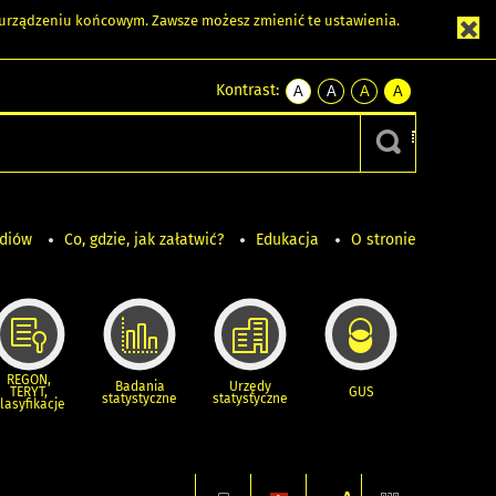
m urządzeniu końcowym. Zawsze możesz zmienić te ustawienia.
Kontrast:
A
A
A
A
kontrast
kontrast
kontrast
kontrast
domyślny
biały
żółty
czarny
tekst
tekst
tekst
na
na
na
czarnym
czarnym
żółtym
ediów
Co, gdzie, jak załatwić?
Edukacja
O stronie
REGON,
Badania
Urzędy
TERYT,
GUS
statystyczne
statystyczne
lasyfikacje