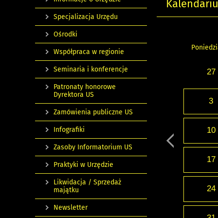
Kalendari
Specjalizacja Urzędu
Ośrodki
Poniedzi
Współpraca w regionie
Seminaria i konferencje
27
Patronaty honorowe
Dyrektora US
3
Zamówienia publiczne US
Infografiki
10
Zasoby Informatorium US
17
Praktyki w Urzędzie
Likwidacja / Sprzedaż
24
majątku
Newsletter
31