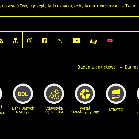
any ustawień Twojej przeglądarki oznacza, że będą one umieszczane w Twoi
Badania ankietowe
Dla m
ne
Bank Danych
Statystyka
Portal
um
STRATEG
Lokalnych
regionalna
Geostatystyczny
wca
K