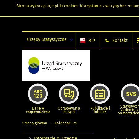
Strona wykorzystuje
pliki cookies
. Korzystanie z witryny bez zmi
Urzędy Statystyczne
Kontakt
BIP
Statystycz
Dane o
Opracowania
Publikacje i
Vademec
województwie
bieżące
foldery
Samorządo
Strona główna
Kalendarium
Informacje o Urzędzie