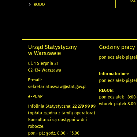
RODO
Urząd Statystyczny
Godziny pracy
w Warszawie
poniedziałek-piątek
ul. 1 Sierpnia 21
02-134 Warszawa
Informatorium:
E-mail:
poniedziałek-piątek
sekretariatuswaw@stat.gov.pl
REGON:
e-PUAP
poniedziałek 8:00-
wtorek-piątek 8.00
Infolinia Statystyczna:
22 279 99 99
(opłata zgodna z taryfą operatora)
Konsultanci są dostępni w dni
robocze:
pon.- pt.: godz. 8.00 - 15.00