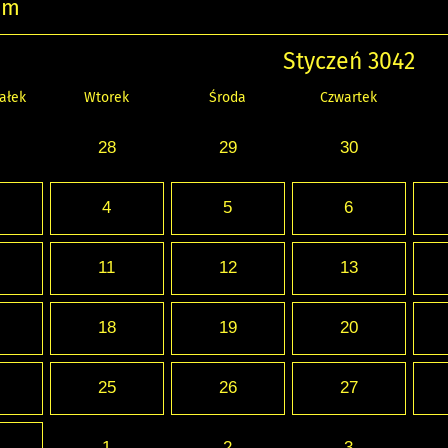
um
Styczeń 3042
ałek
Wtorek
Środa
Czwartek
28
29
30
4
5
6
11
12
13
18
19
20
25
26
27
1
2
3