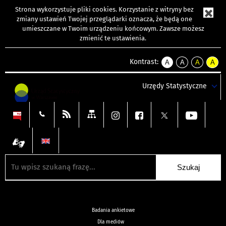
Strona wykorzystuje
pliki cookies
. Korzystanie z witryny bez
zmiany ustawień Twojej przeglądarki oznacza, że będą one
umieszczane w Twoim urządzeniu końcowym. Zawsze możesz
zmienić te ustawienia.
Kontrast:
A
A
A
A
kontrast
kontrast
kontrast
kontra
domyślny
biały
żółty
czarny
Urzędy Statystyczne
tekst
tekst
tekst
na
na
na
czarnym
czarnym
żółtym
Badania ankietowe
Dla mediów