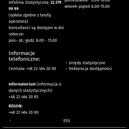
poniedziałek 8:00-18:00
Infolinia Statystyczna:
22 279
wtorek-piątek 8.00-15.00
99 99
(opłata zgodna z taryfą
operatora)
Konsultanci są dostępni w dni
robocze:
pon.- pt.: godz. 8.00 - 15.00
Informacje
telefoniczne:
Urzędy statystyczne
Deklaracja dostępności
Centrala: +48 22 464 20 00
Informatorium
(informacja o
danych statystycznych)
:
+48 22 464 20 85
REGON:
+48 22 464 20 00
ESS