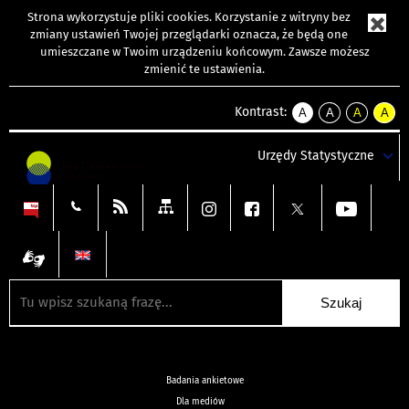
Strona wykorzystuje
pliki cookies
. Korzystanie z witryny bez
zmiany ustawień Twojej przeglądarki oznacza, że będą one
umieszczane w Twoim urządzeniu końcowym. Zawsze możesz
zmienić te ustawienia.
Kontrast:
A
A
A
A
kontrast
kontrast
kontrast
kontra
domyślny
biały
żółty
czarny
Urzędy Statystyczne
tekst
tekst
tekst
na
na
na
czarnym
czarnym
żółtym
Badania ankietowe
Dla mediów