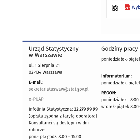
Wyb
Urząd Statystyczny
Godziny pracy
w Warszawie
poniedziałek-piątek
ul. 1 Sierpnia 21
02-134 Warszawa
Informatorium:
E-mail:
poniedziałek-piątek
sekretariatuswaw@stat.gov.pl
REGON:
e-PUAP
poniedziałek 8:00-
wtorek-piątek 8.00
Infolinia Statystyczna:
22 279 99 99
(opłata zgodna z taryfą operatora)
Konsultanci są dostępni w dni
robocze:
pon.- pt.: godz. 8.00 - 15.00