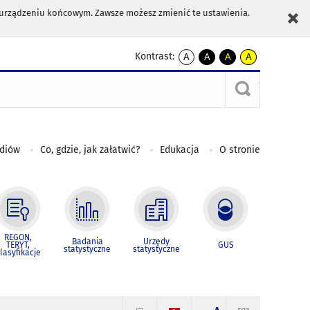
m urządzeniu końcowym. Zawsze możesz zmienić te ustawienia.
Kontrast:
A
A
A
A
kontrast
kontrast
kontrast
kontrast
domyślny
biały
żółty
czarny
tekst
tekst
tekst
na
na
na
czarnym
czarnym
żółtym
ediów
Co, gdzie, jak załatwić?
Edukacja
O stronie
REGON,
Badania
Urzędy
TERYT,
GUS
statystyczne
statystyczne
lasyfikacje