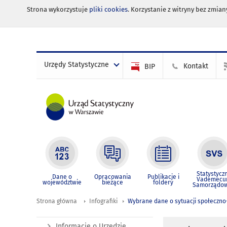
Strona wykorzystuje
pliki cookies
. Korzystanie z witryny bez zmi
Urzędy Statystyczne
Kontakt
BIP
Statystycz
Dane o
Opracowania
Publikacje i
Vademec
województwie
bieżące
foldery
Samorządo
Strona główna
Infografiki
Wybrane dane o sytuacji społeczno
Informacje o Urzędzie