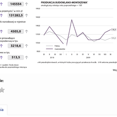
e:
nia