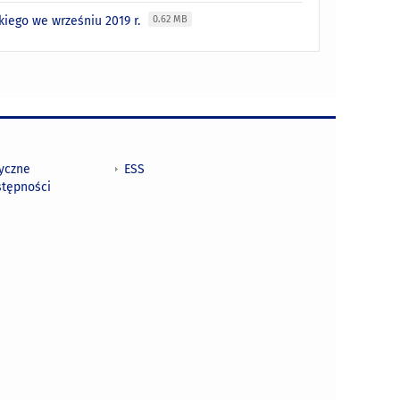
iego we wrześniu 2019 r.
0.62 MB
tyczne
ESS
stępności