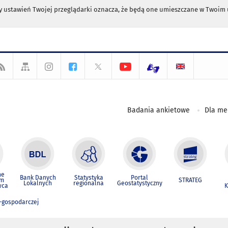
any ustawień Twojej przeglądarki oznacza, że będą one umieszczane w Twoi
Badania ankietowe
Dla m
ne
Bank Danych
Statystyka
Portal
um
STRATEG
Lokalnych
regionalna
Geostatystyczny
wca
K
-gospodarczej