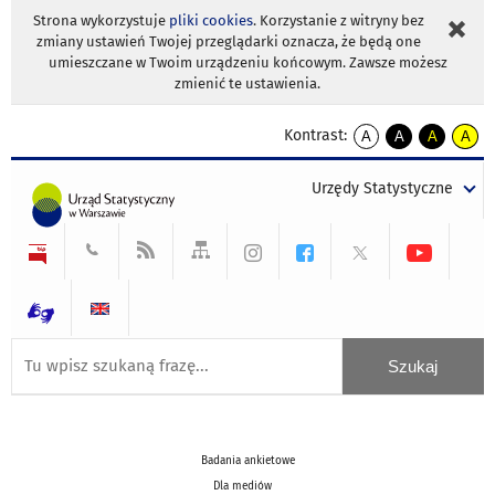
Strona wykorzystuje
pliki cookies
. Korzystanie z witryny bez
zmiany ustawień Twojej przeglądarki oznacza, że będą one
umieszczane w Twoim urządzeniu końcowym. Zawsze możesz
zmienić te ustawienia.
Kontrast:
A
A
A
A
kontrast
kontrast
kontrast
kontra
domyślny
biały
żółty
czarny
Urzędy Statystyczne
tekst
tekst
tekst
na
na
na
czarnym
czarnym
żółtym
Badania ankietowe
Dla mediów