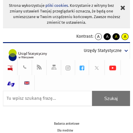
Strona wykorzystuje
pliki cookies
. Korzystanie z witryny bez
zmiany ustawień Twojej przeglądarki oznacza, że będą one
umieszczane w Twoim urządzeniu końcowym. Zawsze możesz
zmienić te ustawienia.
Kontrast:
A
A
A
A
kontrast
kontrast
kontrast
kontra
domyślny
biały
żółty
czarny
Urzędy Statystyczne
tekst
tekst
tekst
na
na
na
czarnym
czarnym
żółtym
Badania ankietowe
Dla mediów