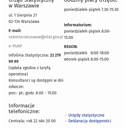
w Warszawie
poniedziałek-piątek 7.30-15.30
ul. 1 Sierpnia 21
02-134 Warszawa
Informatorium:
E-mail:
poniedziałek-piątek 8.00-
sekretariatuswaw@stat.gov.pl
15.00
e-PUAP
REGON:
poniedziałek 8:00-18:00
Infolinia Statystyczna:
22 279
wtorek-piątek 8.00-15.00
99 99
(opłata zgodna z taryfą
operatora)
Konsultanci są dostępni w dni
robocze:
pon.- pt.: godz. 8.00 - 15.00
Informacje
telefoniczne:
Urzędy statystyczne
Deklaracja dostępności
Centrala: +48 22 464 20 00