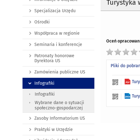
Turystyka 
Specjalizacja Urzędu
Ośrodki
Współpraca w regionie
Oceń opracowani
Seminaria i konferencje
Patronaty honorowe
Dyrektora US
Pliki do pobra
Zamówienia publiczne US
Tur
Infografiki
Infografiki
Tur
Wybrane dane o sytuacji
społeczno-gospodarczej
Zasoby Informatorium US
Praktyki w Urzędzie