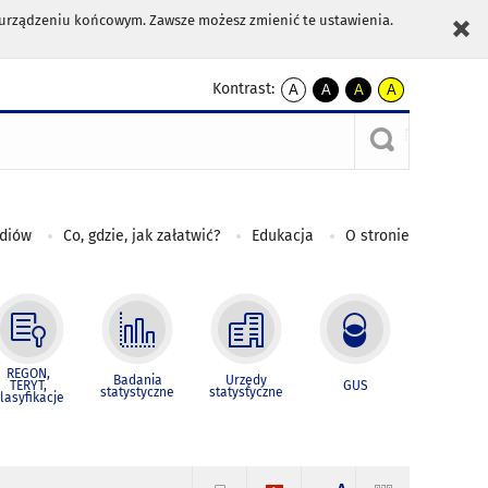
m urządzeniu końcowym. Zawsze możesz zmienić te ustawienia.
Kontrast:
A
A
A
A
kontrast
kontrast
kontrast
kontrast
domyślny
biały
żółty
czarny
tekst
tekst
tekst
na
na
na
czarnym
czarnym
żółtym
ediów
Co, gdzie, jak załatwić?
Edukacja
O stronie
REGON,
Badania
Urzędy
TERYT,
GUS
statystyczne
statystyczne
lasyfikacje