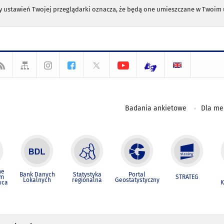
any ustawień Twojej przeglądarki oznacza, że będą one umieszczane w Twoi
Badania ankietowe
Dla m
ne
Bank Danych
Statystyka
Portal
um
STRATEG
Lokalnych
regionalna
Geostatystyczny
wca
K