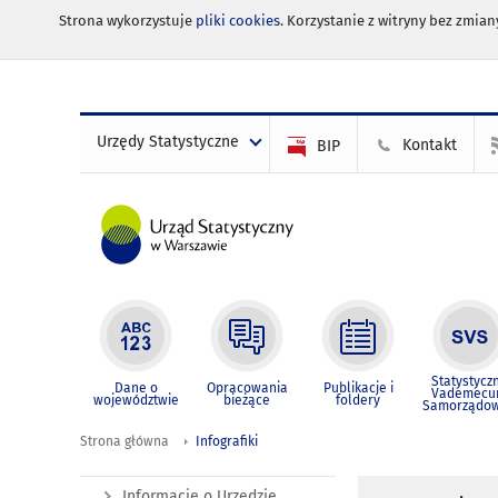
Strona wykorzystuje
pliki cookies
. Korzystanie z witryny bez zmi
Urzędy Statystyczne
Kontakt
BIP
Statystycz
Dane o
Opracowania
Publikacje i
Vademec
województwie
bieżące
foldery
Samorządo
Strona główna
Infografiki
Informacje o Urzędzie