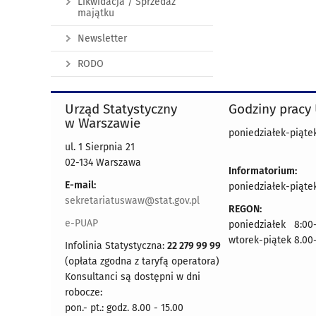
Likwidacja / Sprzedaż
majątku
Newsletter
RODO
Urząd Statystyczny
Godziny pracy
w Warszawie
poniedziałek-piątek
ul. 1 Sierpnia 21
02-134 Warszawa
Informatorium:
E-mail:
poniedziałek-piątek
sekretariatuswaw@stat.gov.pl
REGON:
e-PUAP
poniedziałek 8:00-
wtorek-piątek 8.00
Infolinia Statystyczna:
22 279 99 99
(opłata zgodna z taryfą operatora)
Konsultanci są dostępni w dni
robocze:
pon.- pt.: godz. 8.00 - 15.00