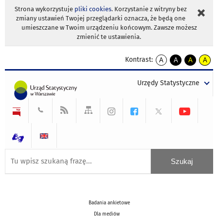
Strona wykorzystuje
pliki cookies
. Korzystanie z witryny bez
zmiany ustawień Twojej przeglądarki oznacza, że będą one
umieszczane w Twoim urządzeniu końcowym. Zawsze możesz
zmienić te ustawienia.
Kontrast:
A
A
A
A
kontrast
kontrast
kontrast
kontra
domyślny
biały
żółty
czarny
Urzędy Statystyczne
tekst
tekst
tekst
na
na
na
czarnym
czarnym
żółtym
Badania ankietowe
Dla mediów