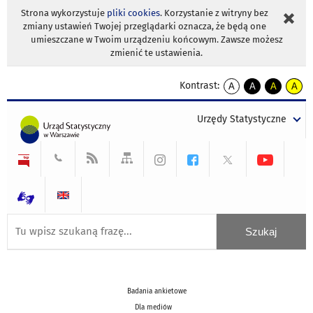
Strona wykorzystuje
pliki cookies
. Korzystanie z witryny bez
zmiany ustawień Twojej przeglądarki oznacza, że będą one
umieszczane w Twoim urządzeniu końcowym. Zawsze możesz
zmienić te ustawienia.
Kontrast:
A
A
A
A
kontrast
kontrast
kontrast
kontra
domyślny
biały
żółty
czarny
Urzędy Statystyczne
tekst
tekst
tekst
na
na
na
czarnym
czarnym
żółtym
Badania ankietowe
Dla mediów