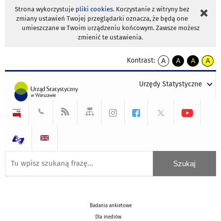
Strona wykorzystuje
pliki cookies
. Korzystanie z witryny bez
zmiany ustawień Twojej przeglądarki oznacza, że będą one
umieszczane w Twoim urządzeniu końcowym. Zawsze możesz
zmienić te ustawienia.
Kontrast:
A
A
A
A
kontrast
kontrast
kontrast
kontra
domyślny
biały
żółty
czarny
Urzędy Statystyczne
tekst
tekst
tekst
na
na
na
czarnym
czarnym
żółtym
Badania ankietowe
Dla mediów