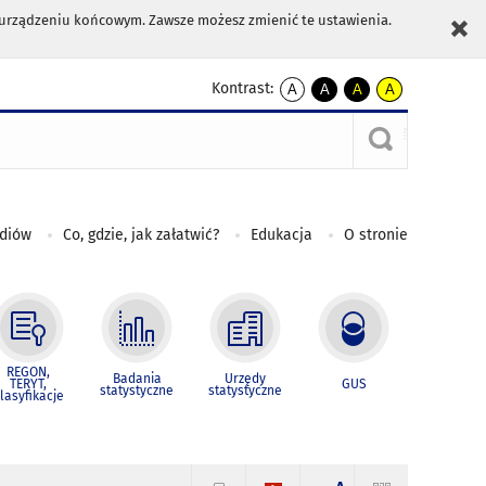
m urządzeniu końcowym. Zawsze możesz zmienić te ustawienia.
Kontrast:
A
A
A
A
kontrast
kontrast
kontrast
kontrast
domyślny
biały
żółty
czarny
tekst
tekst
tekst
na
na
na
czarnym
czarnym
żółtym
ediów
Co, gdzie, jak załatwić?
Edukacja
O stronie
REGON,
Badania
Urzędy
TERYT,
GUS
statystyczne
statystyczne
lasyfikacje