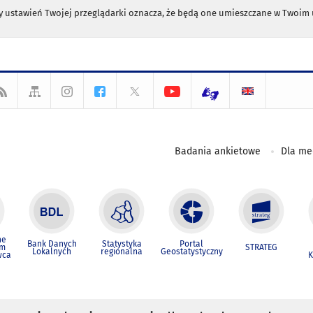
any ustawień Twojej przeglądarki oznacza, że będą one umieszczane w Twoi
Badania ankietowe
Dla m
ne
Bank Danych
Statystyka
Portal
um
STRATEG
Lokalnych
regionalna
Geostatystyczny
wca
K