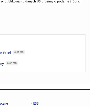
ie Excel
0.01 MB
ywny
0.06 MB
tyczne
ESS