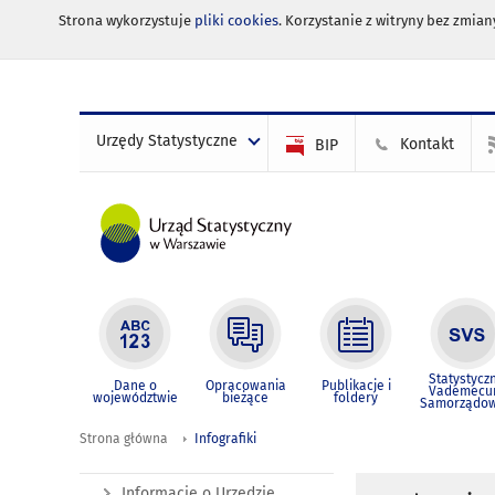
Strona wykorzystuje
pliki cookies
. Korzystanie z witryny bez zmi
Urzędy Statystyczne
Kontakt
BIP
Statystycz
Dane o
Opracowania
Publikacje i
Vademec
województwie
bieżące
foldery
Samorządo
Strona główna
Infografiki
Informacje o Urzędzie