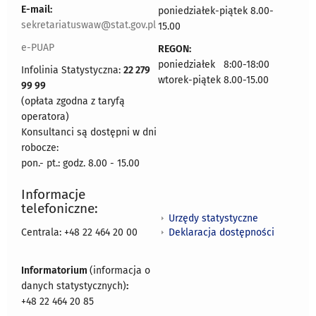
E-mail:
poniedziałek-piątek 8.00-
sekretariatuswaw@stat.gov.pl
15.00
e-PUAP
REGON:
poniedziałek 8:00-18:00
Infolinia Statystyczna:
22 279
wtorek-piątek 8.00-15.00
99 99
(opłata zgodna z taryfą
operatora)
Konsultanci są dostępni w dni
robocze:
pon.- pt.: godz. 8.00 - 15.00
Informacje
telefoniczne:
Urzędy statystyczne
Deklaracja dostępności
Centrala: +48 22 464 20 00
Informatorium
(informacja o
danych statystycznych)
:
+48 22 464 20 85