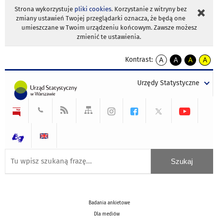
Strona wykorzystuje
pliki cookies
. Korzystanie z witryny bez
zmiany ustawień Twojej przeglądarki oznacza, że będą one
umieszczane w Twoim urządzeniu końcowym. Zawsze możesz
zmienić te ustawienia.
Kontrast:
A
A
A
A
kontrast
kontrast
kontrast
kontra
domyślny
biały
żółty
czarny
Urzędy Statystyczne
tekst
tekst
tekst
na
na
na
czarnym
czarnym
żółtym
Badania ankietowe
Dla mediów