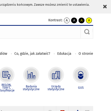
m urządzeniu końcowym. Zawsze możesz zmienić te ustawienia.
Kontrast:
A
A
A
A
kontrast
kontrast
kontrast
kontrast
domyślny
biały
żółty
czarny
tekst
tekst
tekst
na
na
na
czarnym
czarnym
żółtym
ediów
Co, gdzie, jak załatwić?
Edukacja
O stronie
REGON,
Badania
Urzędy
TERYT,
GUS
statystyczne
statystyczne
lasyfikacje