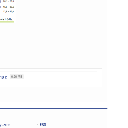
18 r.
0.20 MB
tyczne
ESS