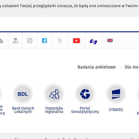
any ustawień Twojej przeglądarki oznacza, że będą one umieszczane w Twoi
Badania ankietowe
Dla m
ne
Bank Danych
Statystyka
Portal
um
STRATEG
Lokalnych
regionalna
Geostatystyczny
wca
K