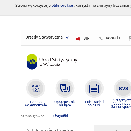
Strona wykorzystuje
pliki cookies
. Korzystanie z witryny bez zmi
Urzędy Statystyczne
Kontakt
BIP
Statystycz
Dane o
Opracowania
Publikacje i
Vademec
województwie
bieżące
foldery
Samorządo
Strona główna
Infografiki
Informacje o Urzędzie