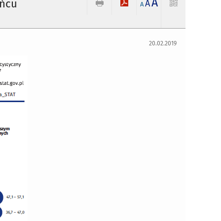
A
ońcu
A
A
20.02.2019