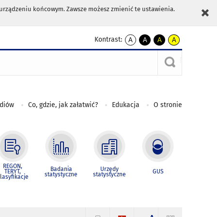
m urządzeniu końcowym. Zawsze możesz zmienić te ustawienia.
Kontrast:
A
A
A
A
kontrast
kontrast
kontrast
kontrast
domyślny
biały
żółty
czarny
tekst
tekst
tekst
na
na
na
czarnym
czarnym
żółtym
ediów
Co, gdzie, jak załatwić?
Edukacja
O stronie
REGON,
Badania
Urzędy
TERYT,
GUS
statystyczne
statystyczne
lasyfikacje