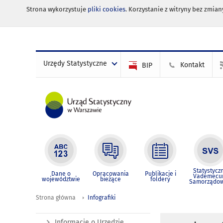
Strona wykorzystuje
pliki cookies
. Korzystanie z witryny bez zmi
Urzędy Statystyczne
Kontakt
BIP
Statystycz
Dane o
Opracowania
Publikacje i
Vademec
województwie
bieżące
foldery
Samorządo
Strona główna
Infografiki
Informacje o Urzędzie