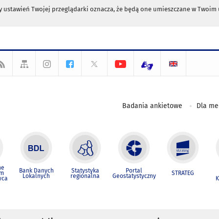
any ustawień Twojej przeglądarki oznacza, że będą one umieszczane w Twoi
Badania ankietowe
Dla m
ne
Bank Danych
Statystyka
Portal
um
STRATEG
Lokalnych
regionalna
Geostatystyczny
wca
K