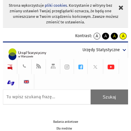
Strona wykorzystuje
pliki cookies
. Korzystanie z witryny bez
zmiany ustawień Twojej przeglądarki oznacza, że będą one
umieszczane w Twoim urządzeniu końcowym. Zawsze możesz
zmienić te ustawienia.
Kontrast:
A
A
A
A
kontrast
kontrast
kontrast
kontra
domyślny
biały
żółty
czarny
Urzędy Statystyczne
tekst
tekst
tekst
na
na
na
czarnym
czarnym
żółtym
Badania ankietowe
Dla mediów