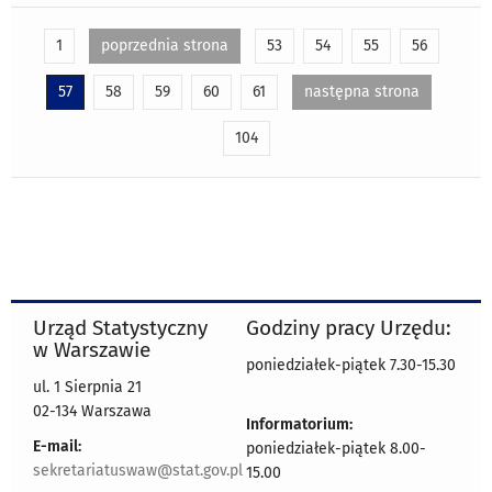
1
poprzednia strona
53
54
55
56
57
58
59
60
61
następna strona
104
Urząd Statystyczny
Godziny pracy Urzędu:
w Warszawie
poniedziałek-piątek 7.30-15.30
ul. 1 Sierpnia 21
02-134 Warszawa
Informatorium:
E-mail:
poniedziałek-piątek 8.00-
sekretariatuswaw@stat.gov.pl
15.00