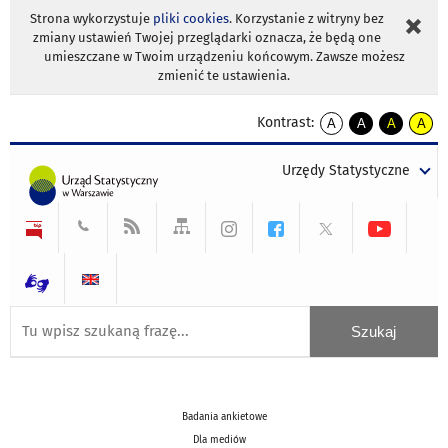
Strona wykorzystuje
pliki cookies
. Korzystanie z witryny bez
zmiany ustawień Twojej przeglądarki oznacza, że będą one
umieszczane w Twoim urządzeniu końcowym. Zawsze możesz
zmienić te ustawienia.
Kontrast:
A
A
A
A
kontrast
kontrast
kontrast
kontra
domyślny
biały
żółty
czarny
Urzędy Statystyczne
tekst
tekst
tekst
na
na
na
czarnym
czarnym
żółtym
Badania ankietowe
Dla mediów