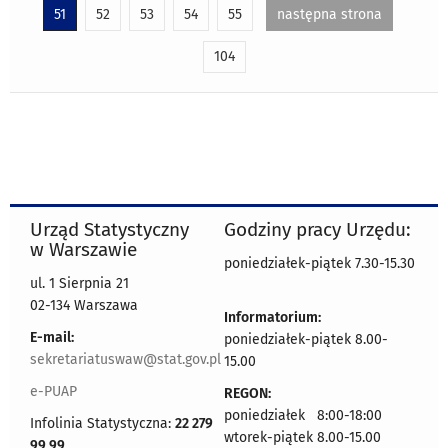
51
52
53
54
55
następna strona
104
Urząd Statystyczny
Godziny pracy Urzędu:
w Warszawie
poniedziałek-piątek 7.30-15.30
ul. 1 Sierpnia 21
02-134 Warszawa
Informatorium:
E-mail:
poniedziałek-piątek 8.00-
sekretariatuswaw@stat.gov.pl
15.00
e-PUAP
REGON:
poniedziałek 8:00-18:00
Infolinia Statystyczna:
22 279
wtorek-piątek 8.00-15.00
99 99