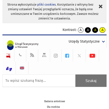
Strona wykorzystuje
pliki cookies
. Korzystanie z witryny bez
zmiany ustawień Twojej przeglądarki oznacza, że będą one
umieszczane w Twoim urządzeniu końcowym. Zawsze możesz
zmienić te ustawienia.
Kontrast:
A
A
A
A
kontrast
kontrast
kontrast
kontra
domyślny
biały
żółty
czarny
Urzędy Statystyczne
tekst
tekst
tekst
na
na
na
czarnym
czarnym
żółtym
Badania ankietowe
Dla mediów