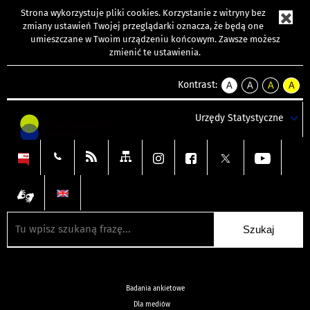
Strona wykorzystuje
pliki cookies
. Korzystanie z witryny bez
zmiany ustawień Twojej przeglądarki oznacza, że będą one
umieszczane w Twoim urządzeniu końcowym. Zawsze możesz
zmienić te ustawienia.
Kontrast:
A
A
A
A
kontrast
kontrast
kontrast
kontra
domyślny
biały
żółty
czarny
Urzędy Statystyczne
tekst
tekst
tekst
na
na
na
czarnym
czarnym
żółtym
Badania ankietowe
Dla mediów