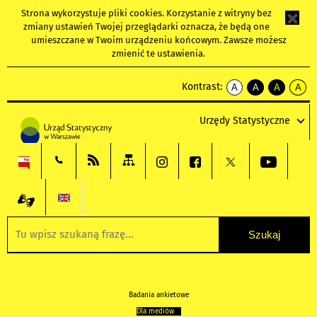
Strona wykorzystuje
pliki cookies
. Korzystanie z witryny bez
zmiany ustawień Twojej przeglądarki oznacza, że będą one
umieszczane w Twoim urządzeniu końcowym. Zawsze możesz
zmienić te ustawienia.
Kontrast:
A
A
A
A
kontrast
kontrast
kontrast
kontra
domyślny
biały
żółty
czarny
Urzędy Statystyczne
tekst
tekst
tekst
na
na
na
czarnym
czarnym
żółtym
Badania ankietowe
Dla mediów