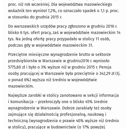
proc. niż rok wcześniej. Dla województwa mazowieckiego
wskaźnik ten wyniósł 7,2%, co oznaczało spadek o 1,1 p. proc.
w stosunku do grudnia 2015 r.
Do warszawskich urzędów pracy zgłoszono w grudniu 2016 r.
blisko 6 tys. ofert pracy, zaś w województwie mazowieckim 14
tys. Na jedną ofertę pracy przypadało w stolicy 11 osób,
podczas gdy w województwie mazowieckim 31.
Przeciętne miesięczne wynagrodzenie brutto w sektorze
przedsiębiorstw w Warszawie w grudniu2016 r. wyniosło
5775,80 zł i było o 3% wyższe niż w grudniu 2015 r. Pensja
osoby pracującej w Warszawie była przeciętnie o 342,29 zł (tj.
o ponad 6%) wyższa niż średnio w województwie
mazowieckim.
Najwyższe zarobki w stolicy zanotowano w sekcji informacja
i komunikacja – przekroczyły one o blisko 45% średnie
wynagrodzenie w Warszawie. Dobrze zarabiały też osoby
zajmujące się działalnością profesjonalną, naukową i
techniczną (wynagrodzenia o prawie 40% wyższe niż średnio
w stolicy), pracujące w budownictwie (o 17% powyżej