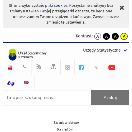
Strona wykorzystuje
pliki cookies
. Korzystanie z witryny bez
zmiany ustawień Twojej przeglądarki oznacza, że będą one
umieszczane w Twoim urządzeniu końcowym. Zawsze możesz
zmienić te ustawienia.
Kontrast:
A
A
A
A
kontrast
kontrast
kontrast
kontra
domyślny
biały
żółty
czarny
Urzędy Statystyczne
tekst
tekst
tekst
na
na
na
czarnym
czarnym
żółtym
Badania ankietowe
Dla mediów