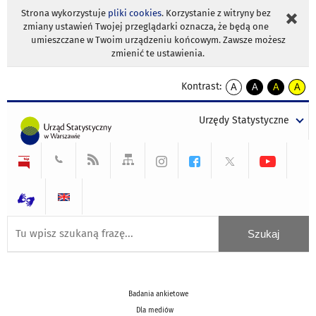
Strona wykorzystuje
pliki cookies
. Korzystanie z witryny bez
zmiany ustawień Twojej przeglądarki oznacza, że będą one
umieszczane w Twoim urządzeniu końcowym. Zawsze możesz
zmienić te ustawienia.
Kontrast:
A
A
A
A
kontrast
kontrast
kontrast
kontra
domyślny
biały
żółty
czarny
Urzędy Statystyczne
tekst
tekst
tekst
na
na
na
czarnym
czarnym
żółtym
Badania ankietowe
Dla mediów