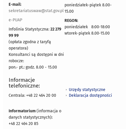
E-mail:
poniedziałek-piątek 8.00-
sekretariatuswaw@stat.gov.pl
15.00
e-PUAP
REGON:
poniedziałek 8:00-18:00
Infolinia Statystyczna:
22 279
wtorek-piątek 8.00-15.00
99 99
(opłata zgodna z taryfą
operatora)
Konsultanci są dostępni w dni
robocze:
pon.- pt.: godz. 8.00 - 15.00
Informacje
telefoniczne:
Urzędy statystyczne
Deklaracja dostępności
Centrala: +48 22 464 20 00
Informatorium
(informacja o
danych statystycznych)
:
+48 22 464 20 85