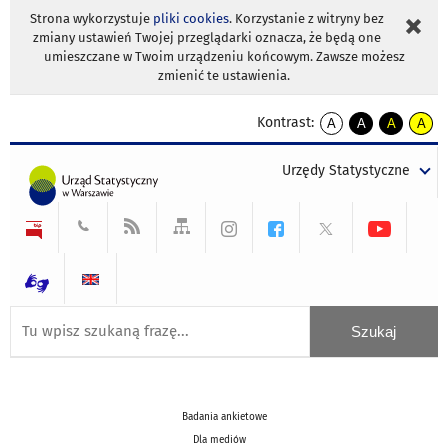
Strona wykorzystuje
pliki cookies
. Korzystanie z witryny bez
zmiany ustawień Twojej przeglądarki oznacza, że będą one
umieszczane w Twoim urządzeniu końcowym. Zawsze możesz
zmienić te ustawienia.
Kontrast:
A
A
A
A
kontrast
kontrast
kontrast
kontra
domyślny
biały
żółty
czarny
Urzędy Statystyczne
tekst
tekst
tekst
na
na
na
czarnym
czarnym
żółtym
Badania ankietowe
Dla mediów