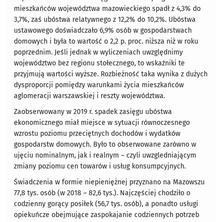
mieszkańców województwa mazowieckiego spadł z 4,3% do
3,7%, zaś ubóstwa relatywnego z 12,2% do 10,2%. Ubóstwa
ustawowego doświadczało 6,9% osób w gospodarstwach
domowych i była to wartość o 2,2 p. proc. niższa niż w roku
poprzednim. Jeśli jednak w wyliczeniach uwzględnimy
województwo bez regionu stołecznego, to wskaźniki te
przyjmują wartości wyższe. Rozbieżność taka wynika z dużych
dysproporcji pomiędzy warunkami życia mieszkańców
aglomeracji warszawskiej i reszty województwa.
Zaobserwowany w 2019 r. spadek zasięgu ubóstwa
ekonomicznego miał miejsce w sytuacji równoczesnego
wzrostu poziomu przeciętnych dochodów i wydatków
gospodarstw domowych. Było to obserwowane zarówno w
ujęciu nominalnym, jak i realnym – czyli uwzgledniającym
zmiany poziomu cen towarów i usług konsumpcyjnych.
Świadczenia w formie niepieniężnej przyznano na Mazowszu
77,8 tys. osób (w 2018 – 82,6 tys.). Najczęściej chodziło o
codzienny gorący posiłek (56,7 tys. osób), a ponadto usługi
opiekuńcze obejmujące zaspokajanie codziennych potrzeb