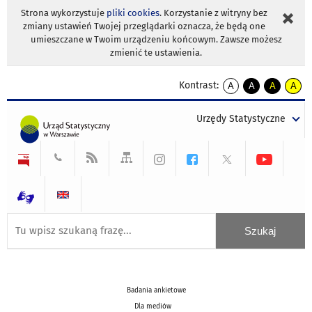
Strona wykorzystuje
pliki cookies
. Korzystanie z witryny bez
zmiany ustawień Twojej przeglądarki oznacza, że będą one
umieszczane w Twoim urządzeniu końcowym. Zawsze możesz
zmienić te ustawienia.
Kontrast:
A
A
A
A
kontrast
kontrast
kontrast
kontra
domyślny
biały
żółty
czarny
Urzędy Statystyczne
tekst
tekst
tekst
na
na
na
czarnym
czarnym
żółtym
Badania ankietowe
Dla mediów