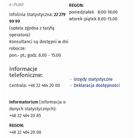
e-PUAP
REGON:
poniedziałek 8:00-18:00
Infolinia Statystyczna:
22 279
wtorek-piątek 8.00-15.00
99 99
(opłata zgodna z taryfą
operatora)
Konsultanci są dostępni w dni
robocze:
pon.- pt.: godz. 8.00 - 15.00
Informacje
telefoniczne:
Urzędy statystyczne
Deklaracja dostępności
Centrala: +48 22 464 20 00
Informatorium
(informacja o
danych statystycznych)
:
+48 22 464 20 85
REGON:
+48 22 464 20 00